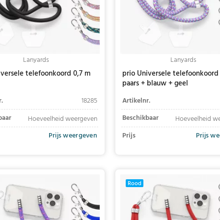
Lanyards
Lanyards
iversele telefoonkoord 0,7 m
prio Universele telefoonkoord
paars + blauw + geel
r.
18285
Artikelnr.
baar
Beschikbaar
Hoeveelheid weergeven
Hoeveelheid w
Prijs weergeven
Prijs
Prijs w
In winkelwagen
In winkelwagen
Rood