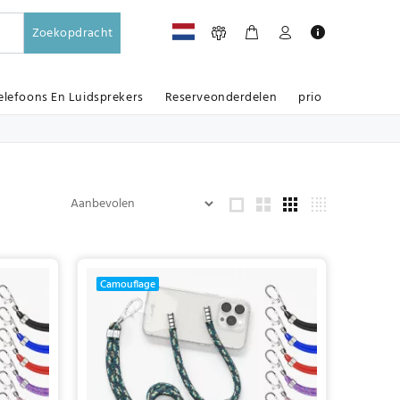
Zoekopdracht
elefoons En Luidsprekers
Reserveonderdelen
prio
Camouflage