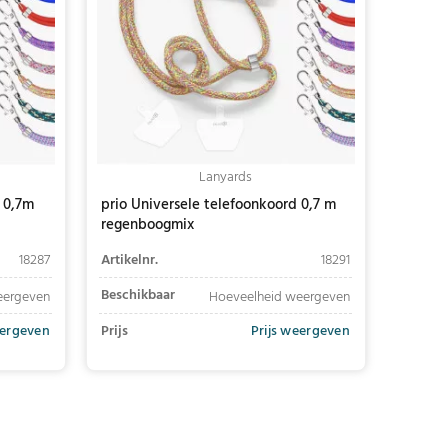
Lanyards
 0,7m
prio Universele telefoonkoord 0,7 m
regenboogmix
18287
Artikelnr.
18291
Beschikbaar
eergeven
Hoeveelheid weergeven
eergeven
Prijs
Prijs weergeven
In winkelwagen