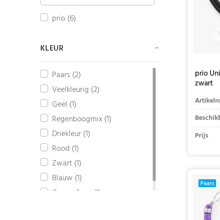
prio (6)
KLEUR
prio Un
Paars (2)
zwart
Veelkleurig (2)
Artikeln
Geel (1)
Beschik
Regenboogmix (1)
Driekleur (1)
Prijs
Rood (1)
Zwart (1)
Blauw (1)
Paars
Camouflage (1)