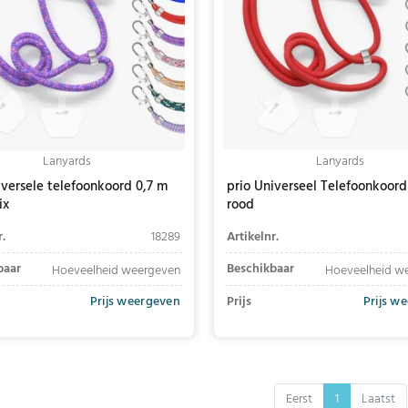
Lanyards
Lanyards
iversele telefoonkoord 0,7 m
prio Universeel Telefoonkoord
ix
rood
r.
18289
Artikelnr.
baar
Beschikbaar
Hoeveelheid weergeven
Hoeveelheid w
Prijs weergeven
Prijs
Prijs w
In winkelwagen
In winkelwagen
Eerst
1
Laatst