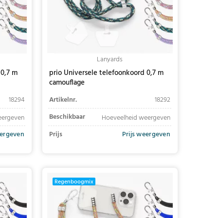
Lanyards
 0,7 m
prio Universele telefoonkoord 0,7 m
camouflage
18294
Artikelnr.
18292
Beschikbaar
eergeven
Hoeveelheid weergeven
eergeven
Prijs
Prijs weergeven
In winkelwagen
Regenboogmix