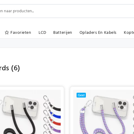
Favorieten
LCD
Batterijen
Opladers En Kabels
Kopt
rds
(6)
Geel