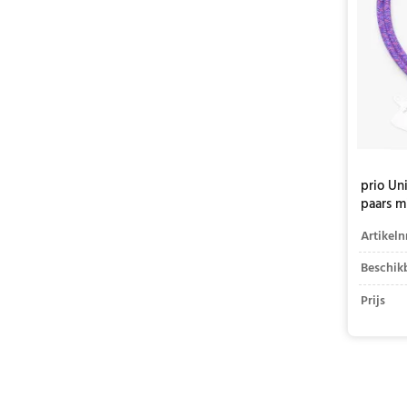
prio Un
paars m
Artikeln
Beschik
Prijs