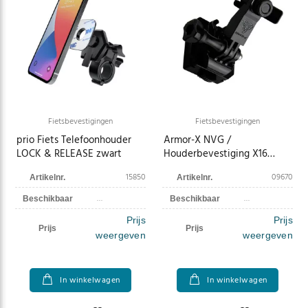
Fietsbevestigingen
Fietsbevestigingen
prio Fiets Telefoonhouder
Armor-X NVG /
LOCK & RELEASE zwart
Houderbevestiging X16
Type-M
15850
09670
Artikelnr.
Artikelnr.
Beschikbaar
Beschikbaar
Prijs
Prijs
Prijs
Prijs
weergeven
weergeven
In winkelwagen
In winkelwagen