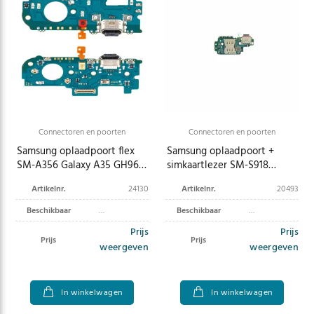
Connectoren en poorten
Connectoren en poorten
Samsung oplaadpoort flex
Samsung oplaadpoort +
SM-A356 Galaxy A35 GH96-
simkaartlezer SM-S918
16719A
Galaxy S23 Ultra GH96-
Artikelnr.
24130
Artikelnr.
20493
15621A
Beschikbaar
Beschikbaar
Prijs
Prijs
Prijs
Prijs
weergeven
weergeven
In winkelwagen
In winkelwagen