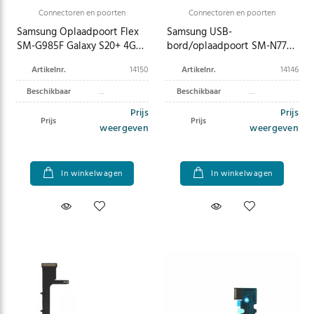
Connectoren en poorten
Connectoren en poorten
Samsung Oplaadpoort Flex
Samsung USB-
SM-G985F Galaxy S20+ 4G
bord/oplaadpoort SM-N770F
GH96-13083A
Galaxy Note 10 Lite GH96-
Artikelnr.
14150
Artikelnr.
14146
13050A
Beschikbaar
Beschikbaar
Prijs
Prijs
Prijs
Prijs
weergeven
weergeven
In winkelwagen
In winkelwagen