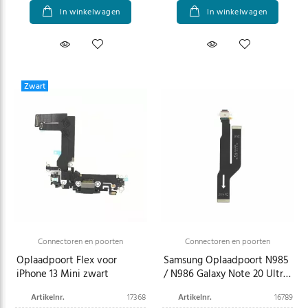
In winkelwagen
In winkelwagen
Zwart
Connectoren en poorten
Connectoren en poorten
Oplaadpoort Flex voor
Samsung Oplaadpoort N985
iPhone 13 Mini zwart
/ N986 Galaxy Note 20 Ultra
/ 5G GH59-15301A
Artikelnr.
17368
Artikelnr.
16789