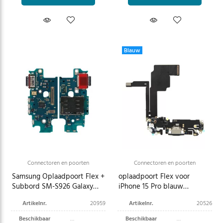
Blauw
Connectoren en poorten
Connectoren en poorten
Samsung Oplaadpoort Flex +
oplaadpoort Flex voor
Subbord SM-S926 Galaxy
iPhone 15 Pro blauw
S24+ GH96-16542A
titanium
Artikelnr.
20959
Artikelnr.
20526
Beschikbaar
Beschikbaar