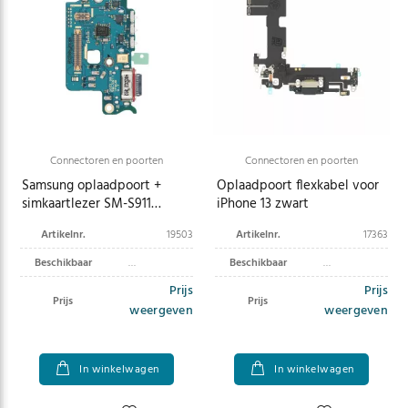
Connectoren en poorten
Connectoren en poorten
Samsung oplaadpoort +
Oplaadpoort flexkabel voor
simkaartlezer SM-S911
iPhone 13 zwart
Galaxy S23 GH96-15629A
Artikelnr.
19503
Artikelnr.
17363
Beschikbaar
Beschikbaar
Prijs
Prijs
Prijs
Prijs
weergeven
weergeven
In winkelwagen
In winkelwagen