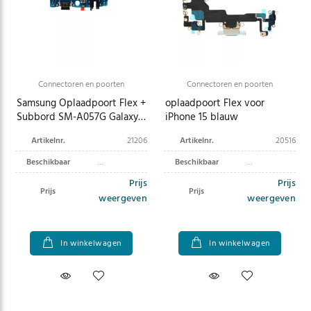
Connectoren en poorten
Connectoren en poorten
Samsung Oplaadpoort Flex +
oplaadpoort Flex voor
Subbord SM-A057G Galaxy
iPhone 15 blauw
A05s GH81-24366A
Artikelnr.
21206
Artikelnr.
20516
Beschikbaar
Beschikbaar
Prijs
Prijs
Prijs
Prijs
weergeven
weergeven
In winkelwagen
In winkelwagen