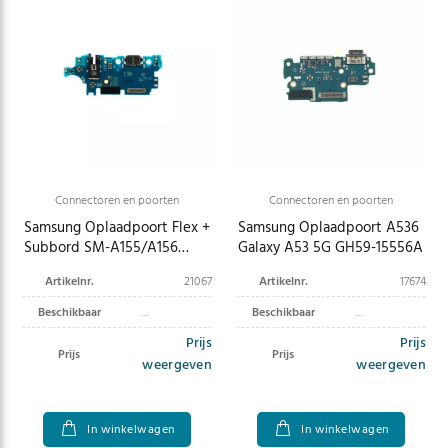
Connectoren en poorten
Connectoren en poorten
Samsung Oplaadpoort Flex +
Samsung Oplaadpoort A536
Subbord SM-A155/A156
Galaxy A53 5G GH59-15556A
Galaxy A15 4G/5G GH96-
Artikelnr.
21067
Artikelnr.
17674
16630A
Beschikbaar
Beschikbaar
Prijs
Prijs
Prijs
Prijs
weergeven
weergeven
In winkelwagen
In winkelwagen