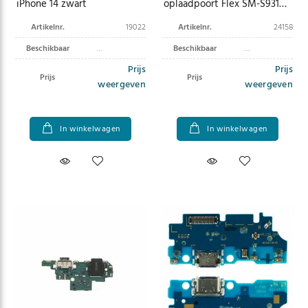
iPhone 14 zwart
oplaadpoort Flex SM-S931
Galaxy S25 GH96-18238A
Artikelnr.
19022
Artikelnr.
24158
Beschikbaar
Beschikbaar
Prijs
Prijs
Prijs
Prijs
weergeven
weergeven
In winkelwagen
In winkelwagen