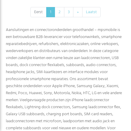
Eerst
1
2
3
»
Laatst
Aansluitingen en connectoronderdelen groothandel – mpsmobile is
een betrouwbare B2B-leverancier voor telefoonwinkels, smartphone
reparatiebedrijven, refurbishers, elektronicazaken, online verkopers,
wederverkopers en distributeurs van onderdelen. In deze categorie
vinden zakelijke klanten een ruime keuze aan laadconnectoren, USB
boards, dock connector flexkabels, subboards, audio connectors,
headphone jacks, SIM-kaartlezers en interface modules voor
professionele smartphone reparaties. Ons assortiment bevat
geschikte onderdelen voor Apple iPhone, Samsung Galaxy, Xiaomi,
Redmi, Poco, Huawei, Sony, Motorola, Nokia, HTC, LG en vele andere
merken. Veelgevraagde producten zijn iPhone laadconnector
flexkabels, Lightning dock connectors, Samsung laadconnector flex,
Galaxy USB subboards, charging port boards, SIM card readers,
laadconnectoren met microfoon, laadpoorten met audio jack en
complete subboards voor veel nieuwe en oudere modellen. Voor