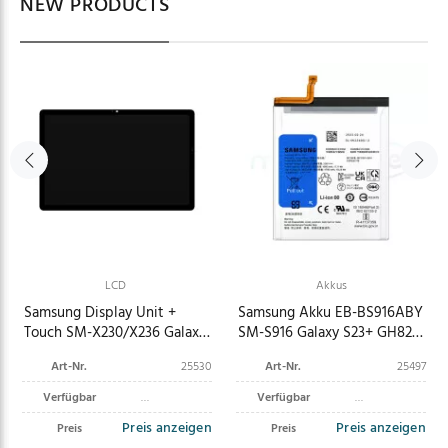
NEW PRODUCTS
LCD
Akkus
Samsung Display Unit +
Samsung Akku EB-BS916ABY
Touch SM-X230/X236 Galaxy
SM-S916 Galaxy S23+ GH82-
Tab A11+ Wi-Fi/5G) GH82-
30470A (ohne Verpackung) |
Art-Nr.
25530
Art-Nr.
25497
38816A
S23 Plus
Verfügbar
Verfügbar
Preis anzeigen
Preis anzeigen
Preis
Preis