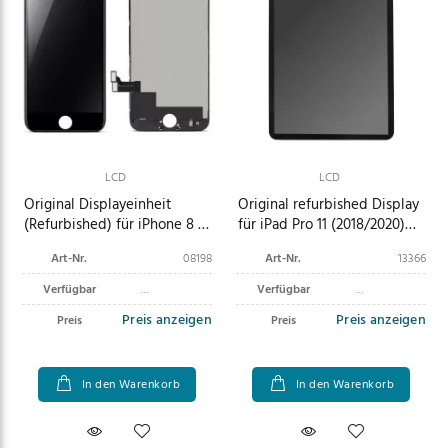
LCD
LCD
Original Displayeinheit
Original refurbished Display
(Refurbished) für iPhone 8 /
für iPad Pro 11 (2018/2020)
iPhone SE (2020 ) / iPhone
(1./2. Generation) schwarz
Art-Nr.
08198
Art-Nr.
13366
SE (2022 ) schwarz
Verfügbar
Verfügbar
Preis anzeigen
Preis anzeigen
Preis
Preis
In den Warenkorb
In den Warenkorb