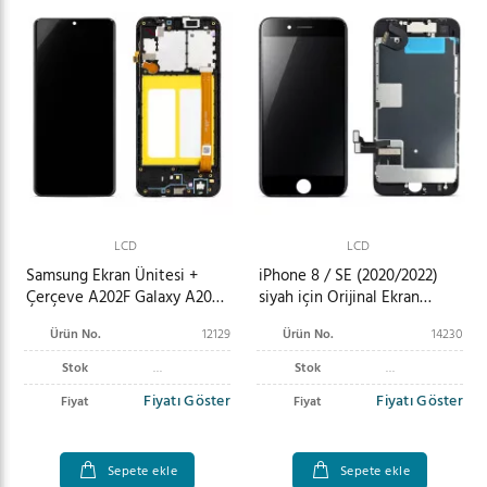
LCD
LCD
Samsung Ekran Ünitesi +
iPhone 8 / SE (2020/2022)
Çerçeve A202F Galaxy A20e
siyah için Orijinal Ekran
GH82-20229A
Ünitesi + Küçük Parçalar
Ürün No.
12129
Ürün No.
14230
Çekildi
Stok
Stok
Fiyatı Göster
Fiyatı Göster
Fiyat
Fiyat
Sepete ekle
Sepete ekle