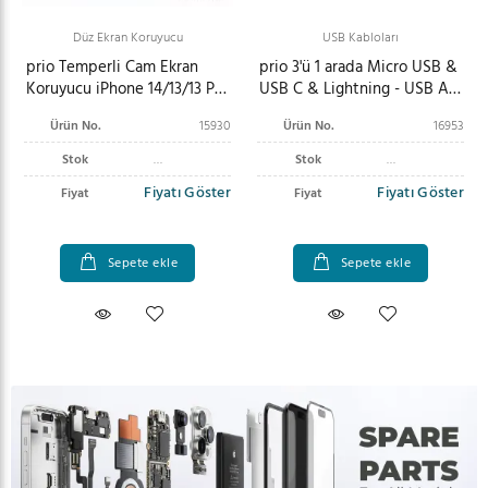
Düz Ekran Koruyucu
USB Kabloları
prio Temperli Cam Ekran
prio 3'ü 1 arada Micro USB &
Koruyucu iPhone 14/13/13 Pro
USB C & Lightning - USB A
için şeffaf
Kablosu 3A 2m siyah
Ürün No.
15930
Ürün No.
16953
Stok
Stok
Fiyatı Göster
Fiyatı Göster
Fiyat
Fiyat
Sepete ekle
Sepete ekle