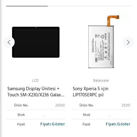
LCD
Bataryalar
Samsung Display Ünitesi +
Sony Xperia 5 için
Touch SM-X230/X236 Galaxy
LIP1705ERPC pil
Tab A11+ Wi-Fi/5G) GH82-
Ürün No.
25530
Ürün No.
25351
38816A
Stok
Stok
Fiyatı Göster
Fiyatı Göster
Fiyat
Fiyat