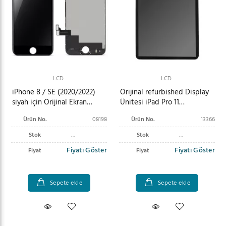
LCD
LCD
iPhone 8 / SE (2020/2022)
Orijinal refurbished Display
siyah için Orijinal Ekran
Ünitesi iPad Pro 11
Ünitesi (Yenilenmiş)
(2018/2020) (1/2. Nesil) siyah
Ürün No.
08198
Ürün No.
13366
Stok
Stok
Fiyatı Göster
Fiyatı Göster
Fiyat
Fiyat
Sepete ekle
Sepete ekle