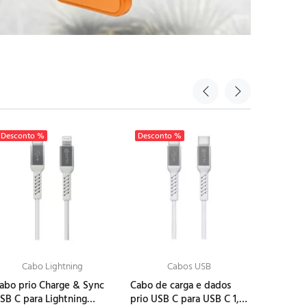
Desconto %
Desconto %
Descont
Cabo Lightning
Cabos USB
abo prio Charge & Sync
Cabo de carga e dados
Cabo de 
SB C para Lightning
prio USB C para USB C 1,2
prio USB