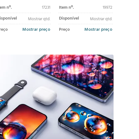
ertificado MFi 2m branco
m branco
m branc
tem nº.
17231
Item nº.
19972
Item nº.
isponível
Disponível
Disponív
Mostrar qtd.
Mostrar qtd.
reço
Mostrar preço
Preço
Mostrar preço
Preço
adicionar ao
adicionar ao
carrinho
carrinho