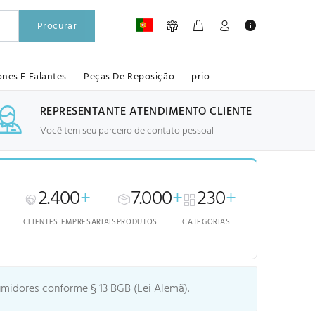
Procurar
ones E Falantes
Peças De Reposição
prio
REPRESENTANTE ATENDIMENTO CLIENTE
Você tem seu parceiro de contato pessoal
2.400
+
7.000
+
230
+
CLIENTES EMPRESARIAIS
PRODUTOS
CATEGORIAS
idores conforme § 13 BGB (Lei Alemã).