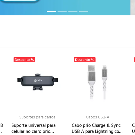
Desconto %
Desconto %
Suportes para carros
Cabos USB-A
SB
Suporte universal para
Cabo prio Charge & Sync
C
A
celular no carro prio
USB A para Lightning com
U