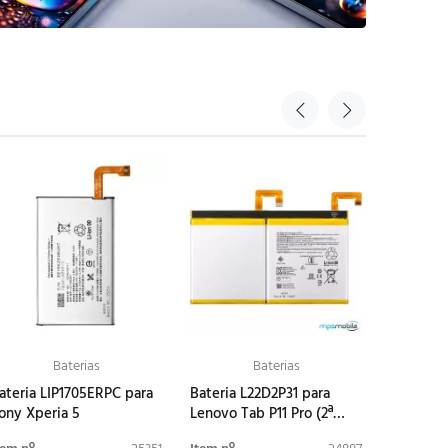
Baterias
Baterias
ateria LIP1705ERPC para
Bateria L22D2P31 para
Bateria 
ony Xperia 5
Lenovo Tab P11 Pro (2ª
Lenovo T
geração) 2022 (TB-132FU)