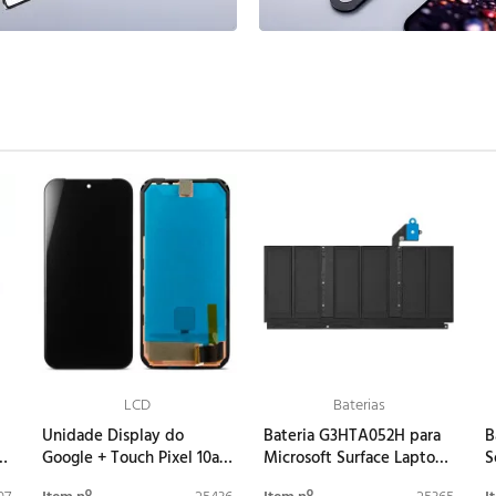
LCD
Baterias
Unidade Display do
Bateria G3HTA052H para
B
Google + Touch Pixel 10a
Microsoft Surface Laptop
S
A
G949-01571-00
3/4/5/6 de 13,5 polegadas