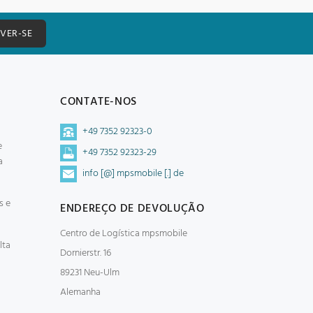
EVER-SE
CONTATE-NOS
+49 7352 92323-0
e
+49 7352 92323-29
a
info [@] mpsmobile [.] de
s e
ENDEREÇO DE DEVOLUÇÃO
Centro de Logística mpsmobile
lta
Dornierstr. 16
89231 Neu-Ulm
Alemanha