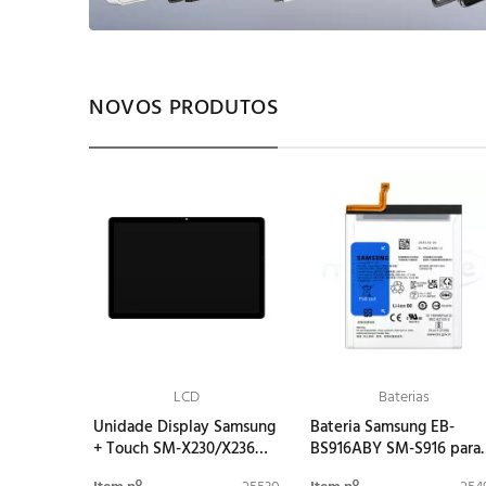
NOVOS PRODUTOS
LCD
Baterias
Unidade Display Samsung
Bateria Samsung EB-
+ Touch SM-X230/X236
BS916ABY SM-S916 para
Galaxy Tab A11+ Wi-Fi/5G)
Galaxy S23+ GH82-30470