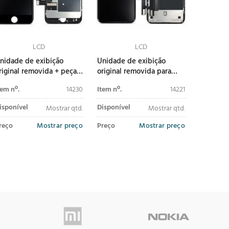
LCD
LCD
nidade de exibição
Unidade de exibição
riginal removida + peças
original removida para
equenas para iPhone 8 /
iPhone XR
tem nº.
14230
Item nº.
14221
E (2020/2022) preto
isponível
Disponível
Mostrar qtd.
Mostrar qtd.
reço
Mostrar preço
Preço
Mostrar preço
adicionar ao
adicionar ao
carrinho
carrinho