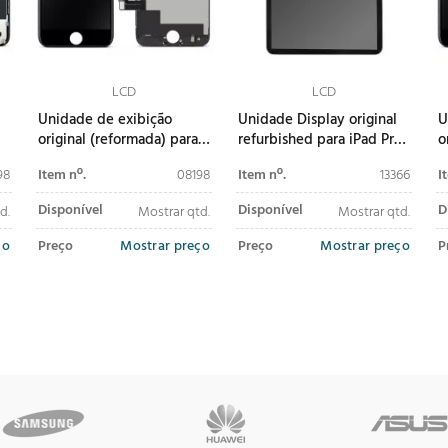
LCD
LCD
Unidade de exibição
Unidade Display original
U
original (reformada) para
refurbished para iPad Pro
o
iPhone 8 / SE (2020/2022)
11 (2018/2020) (1ª geração)
p
98
Item nº.
08198
Item nº.
13366
I
preto
preta
S
Disponível
Disponível
D
d.
Mostrar qtd.
Mostrar qtd.
ço
Preço
Mostrar preço
Preço
Mostrar preço
P
adicionar ao
adicionar ao
carrinho
carrinho