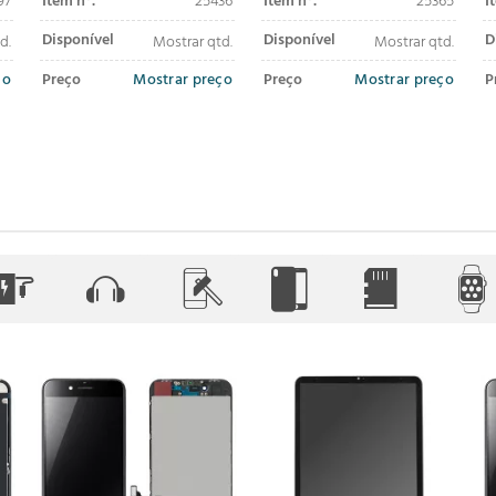
97
Item nº.
25436
Item nº.
25365
I
Disponível
Disponível
D
d.
Mostrar qtd.
Mostrar qtd.
ço
Preço
Mostrar preço
Preço
Mostrar preço
P
adicionar ao
adicionar ao
carrinho
carrinho