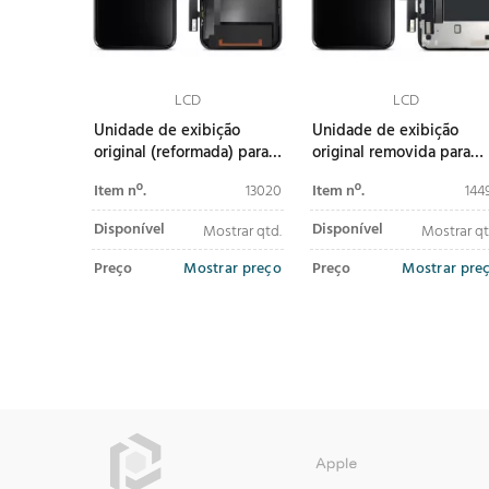
LCD
LCD
Unidade de exibição
Unidade de exibição
original (reformada) para
original removida para
iPhone 11
iPhone 11
Item nº.
13020
Item nº.
144
Disponível
Disponível
Mostrar qtd.
Mostrar qt
Preço
Mostrar preço
Preço
Mostrar pre
adicionar ao
adicionar ao
carrinho
carrinho