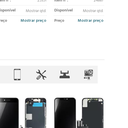
tem nº.
25351
Item nº.
24887
Item nº.
isponível
Disponível
Disponív
Mostrar qtd.
Mostrar qtd.
reço
Mostrar preço
Preço
Mostrar preço
Preço
adicionar ao
adicionar ao
carrinho
carrinho