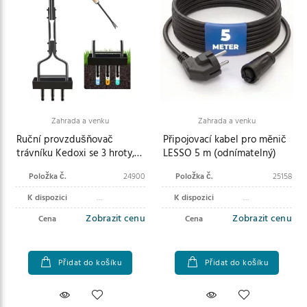
Zahrada a venku
Zahrada a venku
Ruční provzdušňovač
Připojovací kabel pro měnič
trávníku Kedoxi se 3 hroty,
LESSO 5 m (odnímatelný)
38palcový provzdušňovač
Položka č.
24900
Položka č.
25158
pro zahradu a dvůr
K dispozici
K dispozici
Zobrazit cenu
Zobrazit cenu
Cena
Cena
Přidat do košíku
Přidat do košíku